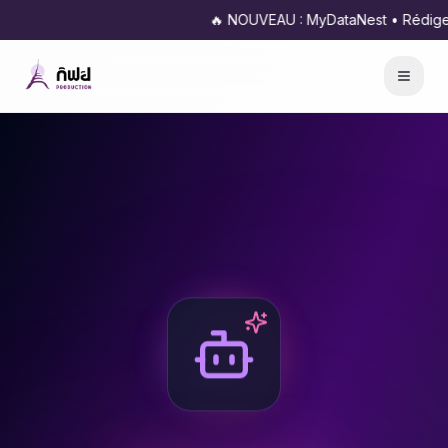
🔥 NOUVEAU : MyDataNest • Rédigez, pr